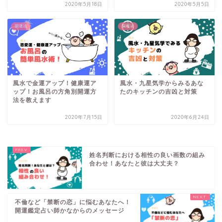
2020年5月18日
2020年5月5日
開運法
開運法
風水で金運アップ！健康運ア
風水・九星気学からみるあな
ップ！お風呂の方角別開運方
たのキッチンの吉凶と対策
法を教えます
2020年7月15日
2020年6月24日
姓名判断における相性の良い画数の組み
合わせ！あなたと彼は大丈夫？
不倫など「禁断の恋」に悩むあなたへ！
開運鑑定占い師かなからのメッセージ