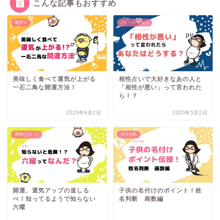
こんな記事もおすすめ
開運法
占いへのギモン
美味しく食べて運気が上がる
相性占いで大好きなあの人と
一石二鳥な開運方法！
「相性が悪い」って言われた
ら！？
2020年6月2日
2020年5月2日
運勢について
姓名判断
開運、運気アップの道しる
子供の名付けのポイント！姓
べ！知ってるようで知らない
名判断 画数編
六曜