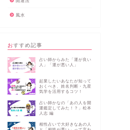
開運法
風水
おすすめ記事
占い師からみた「運が良い
人」「運が悪い人」
起業したいあなたが知って
おくべき、姓名判断・九星
気学を活用するコツ！
占い師かなの「あの人を開
運鑑定してみた！？」松本
人志 編
相性占いで大好きなあの人
と「相性が悪い」って言わ