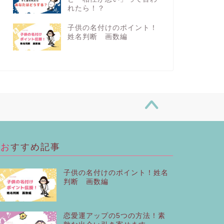
れたら！？
子供の名付けのポイント！
姓名判断 画数編
おすすめ記事
子供の名付けのポイント！姓名
判断 画数編
恋愛運アップの5つの方法！素