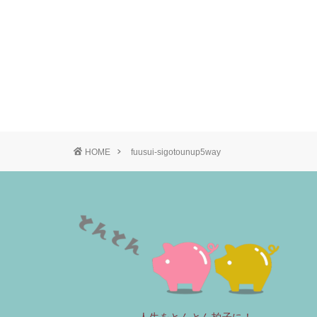
HOME
fuusui-sigotounup5way