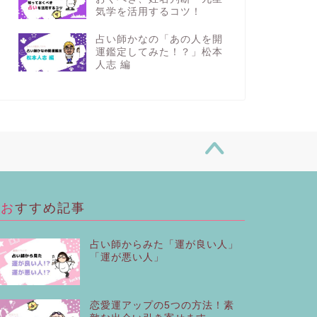
気学を活用するコツ！
占い師かなの「あの人を開
運鑑定してみた！？」松本
人志 編
おすすめ記事
占い師からみた「運が良い人」
「運が悪い人」
恋愛運アップの5つの方法！素