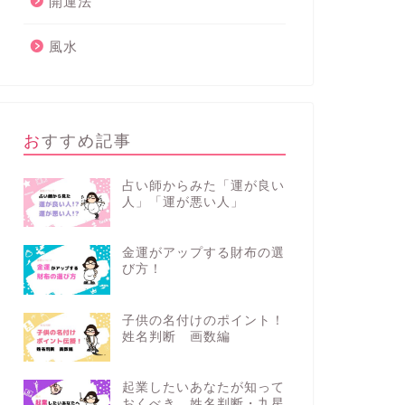
開運法
風水
おすすめ記事
占い師からみた「運が良い
人」「運が悪い人」
金運がアップする財布の選
び方！
子供の名付けのポイント！
姓名判断 画数編
起業したいあなたが知って
おくべき、姓名判断・九星