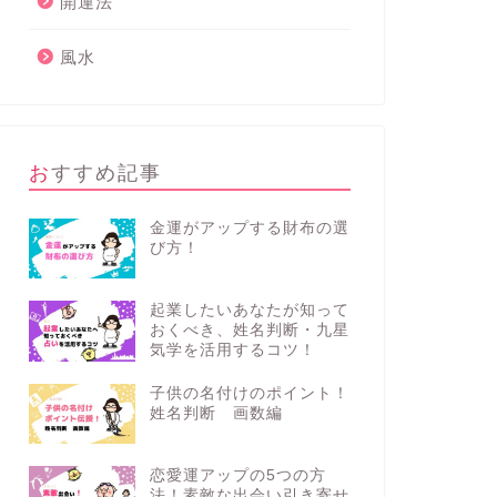
開運法
風水
おすすめ記事
金運がアップする財布の選
び方！
起業したいあなたが知って
おくべき、姓名判断・九星
気学を活用するコツ！
子供の名付けのポイント！
姓名判断 画数編
恋愛運アップの5つの方
法！素敵な出会い引き寄せ