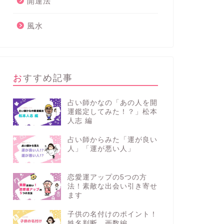
開運法
風水
おすすめ記事
占い師かなの「あの人を開
運鑑定してみた！？」松本
人志 編
占い師からみた「運が良い
人」「運が悪い人」
恋愛運アップの5つの方
法！素敵な出会い引き寄せ
ます
子供の名付けのポイント！
姓名判断 画数編