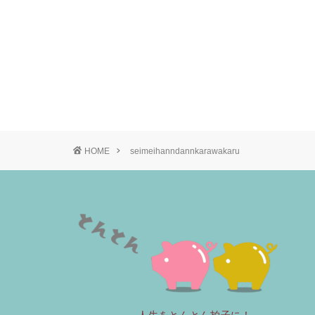
HOME
seimeihanndannkarawakaru