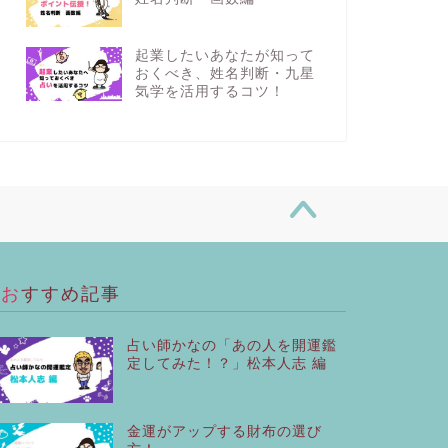
起業したいあなたが知って
おくべき、姓名判断・九星
気学を活用するコツ！
おすすめ記事
占い師かなの「あの人を開運鑑
定してみた！？」松本人志 編
金運がアップする財布の選び