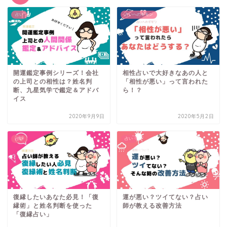
占い
占いへのギモン
開運鑑定事例シリーズ！会社
相性占いで大好きなあの人と
の上司との相性は？姓名判
「相性が悪い」って言われた
断、九星気学で鑑定＆アドバ
ら！？
イス
2020年9月9日
2020年5月2日
占い
占い
復縁したいあなた必見！「復
運が悪い？ツイてない？占い
縁術」と姓名判断を使った
師が教える改善方法
「復縁占い」